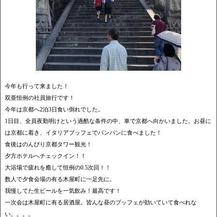
今年も行って来ました！
双亜恒例の社員旅行です！
今年は京都へ2泊3日食い倒れでした。
1日目、全員夜勤明けという過酷な条件の中、車で京都へ向かいました。お昼に
は京都に着き、イタリアブッフェでパンパンに食べました！
食後はのんびり京都タワー観光！
夕方ホテルへチェックイン！！
大浴場で疲れを癒して恒例の0.5次回！！
数人で夕食会場の有る木屋町に一足先に。
我慢してた生ビールを一気飲み！最高です！
一次会は木屋町に有る居酒屋。皆んな昼のブッフェが効いていて食べれな
い。。。。