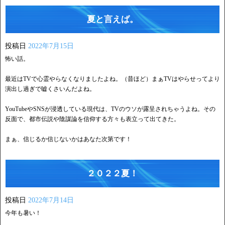
夏と言えば。
投稿日
2022年7月15日
怖い話。
最近はTVで心霊やらなくなりましたよね。（昔ほど）まぁTVはやらせってより
演出し過ぎで嘘くさいんだよね。
YouTubeやSNSが浸透している現代は、TVのウソが露呈されちゃうよね。その
反面で、都市伝説や陰謀論を信仰する方々も表立って出てきた。
まぁ、信じるか信じないかはあなた次第です！
２０２２夏！
投稿日
2022年7月14日
今年も暑い！