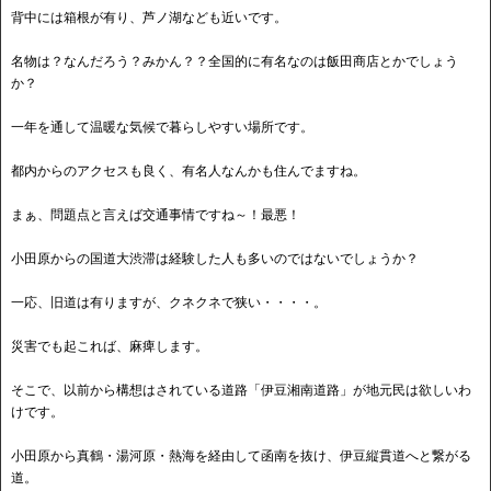
背中には箱根が有り、芦ノ湖なども近いです。
名物は？なんだろう？みかん？？全国的に有名なのは飯田商店とかでしょう
か？
一年を通して温暖な気候で暮らしやすい場所です。
都内からのアクセスも良く、有名人なんかも住んでますね。
まぁ、問題点と言えば交通事情ですね～！最悪！
小田原からの国道大渋滞は経験した人も多いのではないでしょうか？
一応、旧道は有りますが、クネクネで狭い・・・・。
災害でも起これば、麻痺します。
そこで、以前から構想はされている道路「伊豆湘南道路」が地元民は欲しいわ
けです。
小田原から真鶴・湯河原・熱海を経由して函南を抜け、伊豆縦貫道へと繋がる
道。