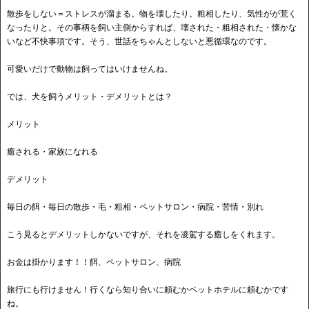
散歩をしない＝ストレスが溜まる。物を壊したり。粗相したり、気性がが荒く
なったりと。その事柄を飼い主側からすれば、壊された・粗相された・懐かな
いなど不快事項です。そう、世話をちゃんとしないと悪循環なのです。
可愛いだけで動物は飼ってはいけませんね。
では、犬を飼うメリット・デメリットとは？
メリット
癒される・家族になれる
デメリット
毎日の餌・毎日の散歩・毛・粗相・ペットサロン・病院・苦情・別れ
こう見るとデメリットしかないですが、それを凌駕する癒しをくれます。
お金は掛かります！！餌、ペットサロン、病院
旅行にも行けません！行くなら知り合いに頼むかペットホテルに頼むかです
ね。